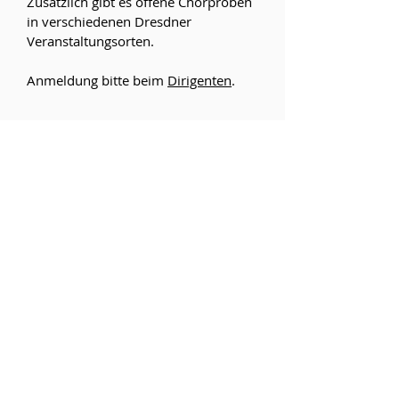
Zusätzlich gibt es offene Chorproben
in verschiedenen Dresdner
Veranstaltungsorten.
Anmeldung bitte beim
Dirigenten
.
Proben
Du findest uns interessant und möchtest
uns näher kennenlernen.
Besuche eine unserer Proben. Wir
freuen uns auf Dich!
Melde Dich bitte an beim Dirigenten.
POSTADRESSE
​Slavica Dresden e.V.
c/o Olaf Kinne
Rudolf-Zwintscher-Str.3